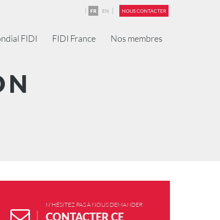
FR
EN
NOUS CONTACTER
ndial FIDI
FIDI France
Nos membres
ON
N'HÉSITEZ PAS À NOUS DEMANDER
CONTACTER CE