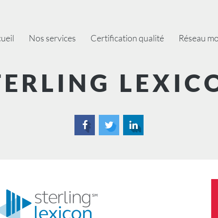
igation
ueil
Nos services
Certification qualité
Réseau mo
ncipale
TERLING LEXIC